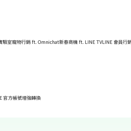
強實驗室
寵物行銷 ft. Omnichat
新春商機 ft. LINE TV
LINE 會員行銷 f
NE 官方帳號
增強轉換